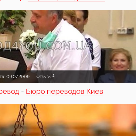
2
та:
09.07.2009
Отзывы
ревод
-
Бюро переводов Киев