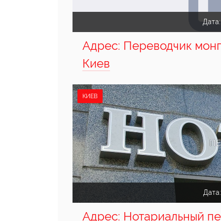
Дата
Адрес: Переводчик монг
Киев
КИЕВ
Дата
Адрес: Нотариальный п