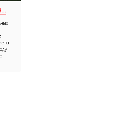
..
ьных
с
исты
воду
е